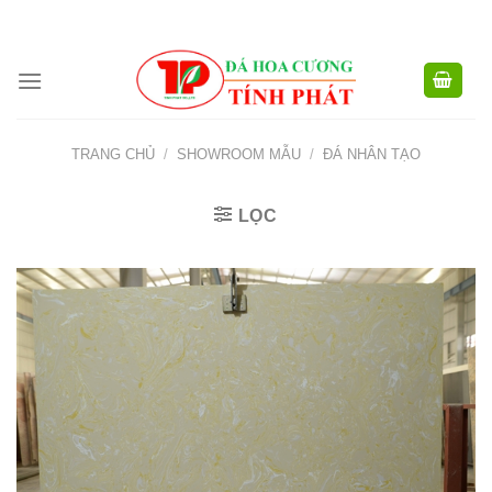
CÔNG TY TNHH XD TM XNK TÍNH PHÁT - HOTLINE:
0904.768.576 -
Skip
0949.988.884
to
content
TRANG CHỦ
/
SHOWROOM MẪU
/
ĐÁ NHÂN TẠO
LỌC