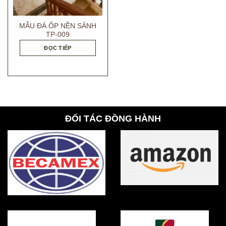
MẪU ĐÁ ỐP NỀN SẢNH
TP-009
ĐỌC TIẾP
ĐỐI TÁC ĐỒNG HÀNH