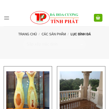
CÔNG TY TNHH XD TM XNK TÍNH PHÁT - HOTLINE:
0904.768.576 -
Skip
0949.988.884
to
content
TRANG CHỦ
/
CÁC SẢN PHẨM
/
LỤC BÌNH ĐÁ