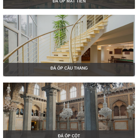
ĐÁ ỐP MẶT TIỀN
ĐÁ ỐP CẦU THANG
ĐÁ ỐP CỘT