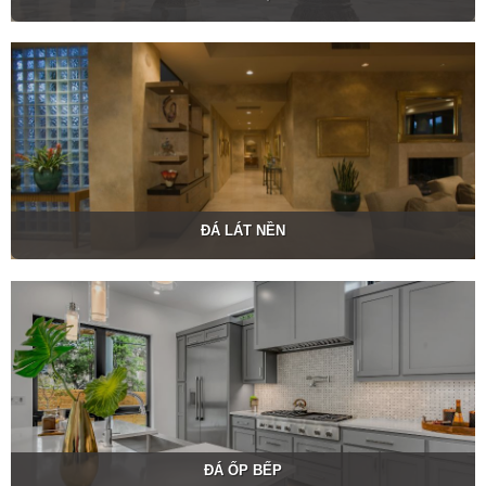
ĐÁ LÁT NỀN
ĐÁ ỐP BẾP