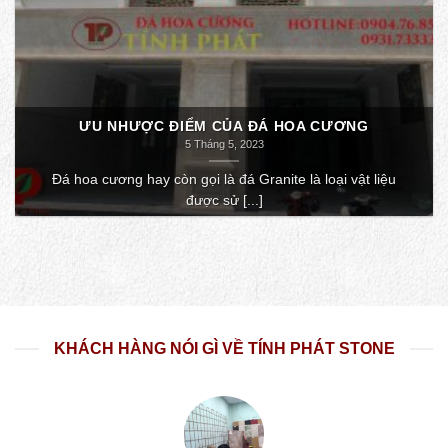
ƯU NHƯỢC ĐIỂM CỦA ĐÁ HOA CƯƠNG
5 Tháng 5, 2023
Đá hoa cương hay còn gọi là đá Granite là loại vật liệu
được sử [...]
KHÁCH HÀNG NÓI GÌ VỀ TÍNH PHÁT STONE