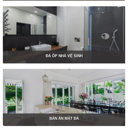
ĐÁ ỐP NHÀ VỆ SINH
BÀN ĂN MẶT ĐÁ