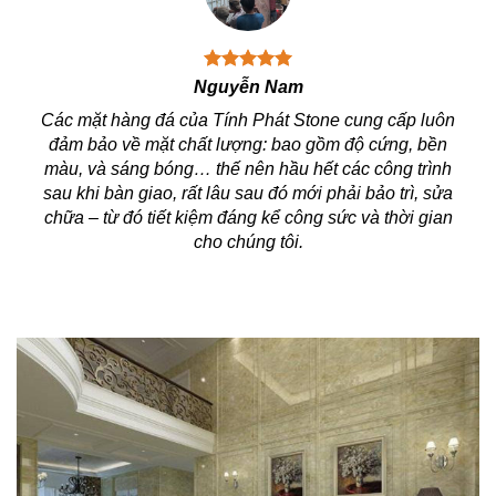
Nguyễn Nam
Các mặt hàng đá của Tính Phát Stone cung cấp luôn
Ng
đảm bảo về mặt chất lượng: bao gồm độ cứng, bền
với
e có
màu, và sáng bóng… thế nên hầu hết các công trình
ng
sau khi bàn giao, rất lâu sau đó mới phải bảo trì, sửa
chu
này
chữa – từ đó tiết kiệm đáng kể công sức và thời gian
cho chúng tôi.