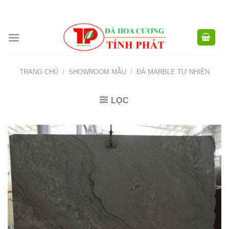
CÔNG TY TNHH XD TM XNK TÍNH PHÁT - HOTLINE:
0904.768.576 -
Skip
0949.988.884
to
content
TRANG CHỦ
/
SHOWROOM MẪU
/
ĐÁ MARBLE TỰ NHIÊN
LỌC