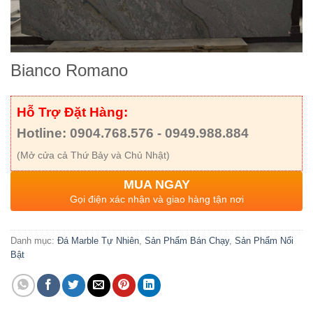
Bianco Romano
Hỗ Trợ Đặt Hàng:
Hotline: 0904.768.576 - 0949.988.884
(Mở cửa cả Thứ Bảy và Chủ Nhật)
MUA NGAY
Gọi điện xác nhận và giao hàng tận nơi
Danh mục:
Đá Marble Tự Nhiên
,
Sản Phẩm Bán Chạy
,
Sản Phẩm Nổi
Bật