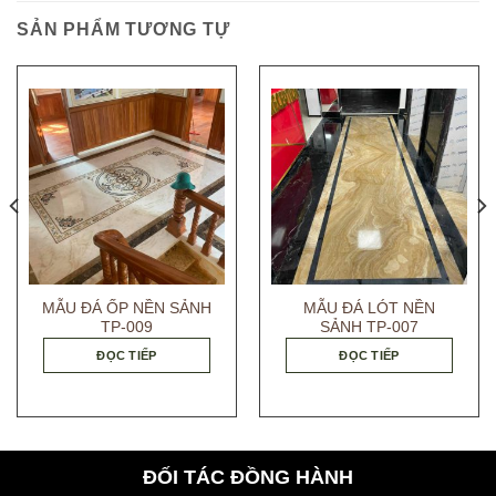
SẢN PHẨM TƯƠNG TỰ
MẪU ĐÁ ỐP NỀN SẢNH
MẪU ĐÁ LÓT NỀN
TP-009
SẢNH TP-007
ĐỌC TIẾP
ĐỌC TIẾP
ĐỐI TÁC ĐỒNG HÀNH