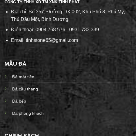
CÔNG TY TNHH XD TM XNK TÍNH PHÁT
Địa chỉ: Số 357, Đường DX 002, Khu Phố 8, Phú Mỹ,
Thủ Dầu Một, Bình Dương.
Điện thoại: 0904.768.576 - 0931.733.339
Email: tinhstone65@gmail.com
MẪU ĐÁ
Đá mặt tiền
Đá cầu thang
Đá bếp
Đá phòng khách
CHÍNH SÁCH