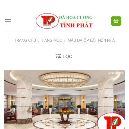
CÔNG TY TNHH XD TM XNK TÍNH PHÁT - HOTLINE:
0904.768.576 -
Skip
0949.988.884
to
content
TRANG CHỦ
/
HẠNG MỤC
/
MẪU ĐÁ ỐP LÁT NỀN NHÀ
LỌC