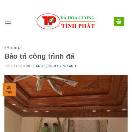
CÔNG TY TNHH XD TM XNK TÍNH PHÁT - HOTLINE:
0904.768.576 -
Skip
0949.988.884
to
content
KỸ THUẬT
Bảo trì công trình đá
POSTED ON
20 THÁNG 9, 2018
BY
MR ANH
20
TH9