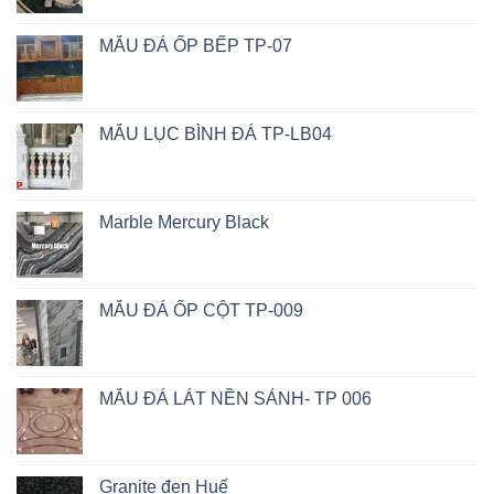
MẪU ĐÁ ỐP BẾP TP-07
MẪU LỤC BÌNH ĐÁ TP-LB04
Marble Mercury Black
MẪU ĐÁ ỐP CỘT TP-009
MẪU ĐÁ LÁT NỀN SẢNH- TP 006
Granite đen Huế