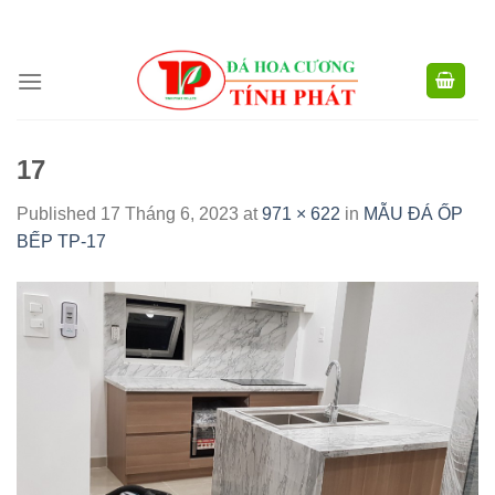
CÔNG TY TNHH XD TM XNK TÍNH PHÁT - HOTLINE:
0904.768.576 -
Skip
0949.988.884
to
content
17
Published
17 Tháng 6, 2023
at
971 × 622
in
MẪU ĐÁ ỐP
BẾP TP-17