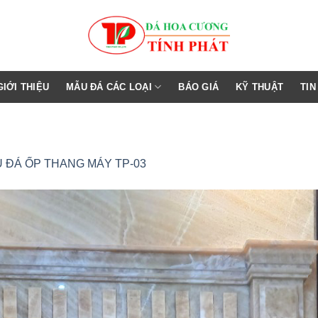
GIỚI THIỆU
MẪU ĐÁ CÁC LOẠI
BÁO GIÁ
KỸ THUẬT
TIN
 ĐÁ ỐP THANG MÁY TP-03