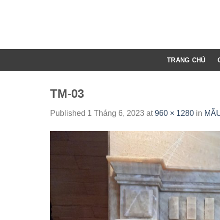
Skip
to
content
TRANG CHỦ
TM-03
Published
1 Tháng 6, 2023
at
960 × 1280
in
MẪU