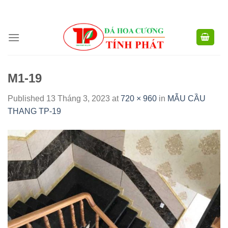
CÔNG TY TNHH XD TM XNK TÍNH PHÁT - HOTLINE:
0904.768.576 -
Skip
0949.988.884
to
content
M1-19
Published
13 Tháng 3, 2023
at
720 × 960
in
MẪU CẦU
THANG TP-19