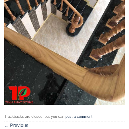
Trackbacks are closed, but you can
post a comment
.
←
Previous