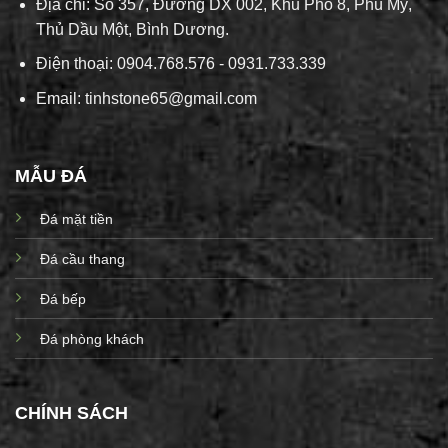
Địa chỉ: Số 357, Đường DX 002, Khu Phố 8, Phú Mỹ,
Thủ Dầu Một, Bình Dương.
Điện thoại: 0904.768.576 - 0931.733.339
Email: tinhstone65@gmail.com
MẪU ĐÁ
Đá mặt tiền
Đá cầu thang
Đá bếp
Đá phòng khách
CHÍNH SÁCH