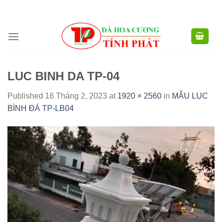
CÔNG TY TNHH XD TM XNK TÍNH PHÁT - HOTLINE:
0904.768.576 -
Skip
0949.988.884
to
content
LUC BINH DA TP-04
Published
16 Tháng 2, 2023
at
1920 × 2560
in
MẪU LỤC
BÌNH ĐÁ TP-LB04