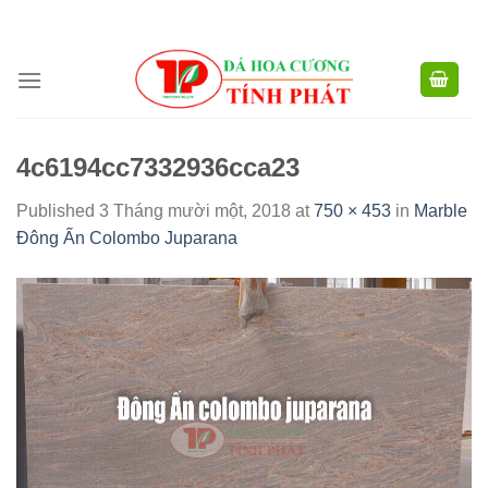
CÔNG TY TNHH XD TM XNK TÍNH PHÁT - HOTLINE:
0904.768.576 -
Skip
0949.988.884
to
content
4c6194cc7332936cca23
Published
3 Tháng mười một, 2018
at
750 × 453
in
Marble
Đông Ấn Colombo Juparana