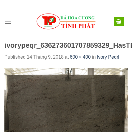
CÔNG TY TNHH XD TM XNK TÍNH PHÁT - HOTLINE:
0904.768.576 -
Skip
0949.988.884
to
content
ivorypeqr_636273601707859329_Ha
Published
14 Tháng 9, 2018
at
600 × 400
in
Ivory Peqrl