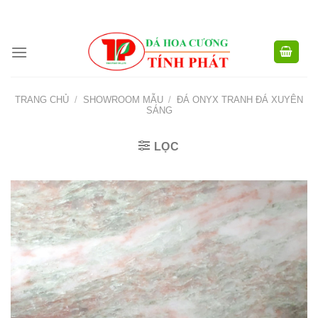
CÔNG TY TNHH XD TM XNK TÍNH PHÁT - HOTLINE:
0904.768.576 -
Skip
0949.988.884
to
content
TRANG CHỦ
/
SHOWROOM MẪU
/
ĐÁ ONYX TRANH ĐÁ XUYÊN
SÁNG
LỌC