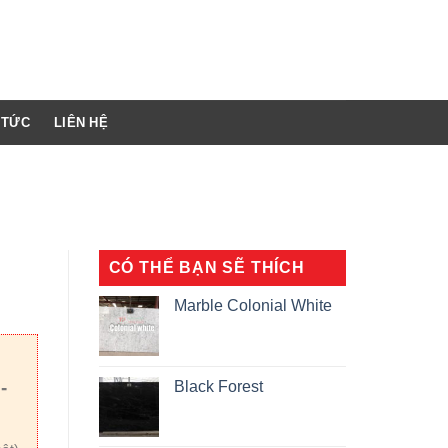
 TỨC
LIÊN HỆ
CÓ THỂ BẠN SẼ THÍCH
Marble Colonial White
-
Black Forest