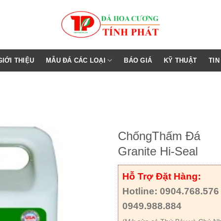
GIỚI THIỆU
MẪU ĐÁ CÁC LOẠI
BÁO GIÁ
KỸ THUẬT
TIN
ChốngThấm Đá
Granite Hi-Seal
Hỗ Trợ Đặt Hàng:
Hotline: 0904.768.576 
0949.988.884