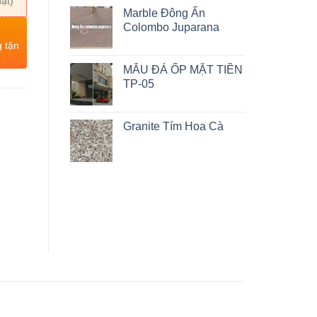
ật)
Marble Đông Ấn
Colombo Juparana
g tận
MẪU ĐÁ ỐP MẶT TIỀN
TP-05
Granite Tím Hoa Cà