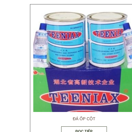
ĐÁ ỐP CỘT
ĐỌC TIẾP